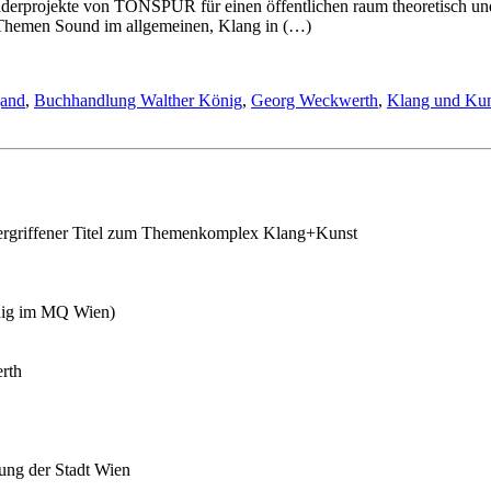
erprojekte von TONSPUR für einen öffentlichen raum theoretisch und wi
 Themen Sound im allgemeinen, Klang in (…)
gand
,
Buchhandlung Walther König
,
Georg Weckwerth
,
Klang und Kun
 vergriffener Titel zum Themenkomplex Klang+Kunst
nig im MQ Wien)
rth
lung der Stadt Wien