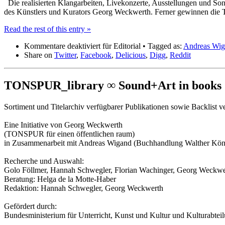
Die realisierten Klangarbeiten, Livekonzerte, Ausstellungen und Sond
des Künstlers und Kurators Georg Weckwerth. Ferner gewinnen die
Read the rest of this entry »
Kommentare deaktiviert
für Editorial
• Tagged as:
Andreas Wi
Share on
Twitter
,
Facebook
,
Delicious
,
Digg
,
Reddit
TONSPUR_library ∞ Sound+Art in books
Sortiment und Titelarchiv verfügbarer Publikationen sowie Backlist
Eine Initiative von Georg Weckwerth
(TONSPUR für einen öffentlichen raum)
in Zusammenarbeit mit Andreas Wigand (Buchhandlung Walther Kö
Recherche und Auswahl:
Golo Föllmer, Hannah Schwegler, Florian Wachinger, Georg Weckwe
Beratung: Helga de la Motte-Haber
Redaktion: Hannah Schwegler, Georg Weckwerth
Gefördert durch:
Bundesministerium für Unterricht, Kunst und Kultur und Kulturabtei